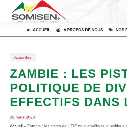
Skip
to
main
content
ACCUEIL
A PROPOS DE NOUS
NOS 
Actualités
ZAMBIE : LES PIS
POLITIQUE DE DI
EFFECTIFS DANS 
28 mars 2023
Accueil
»
Zambie : les pistes de l’ITIE pour améliorer la politique