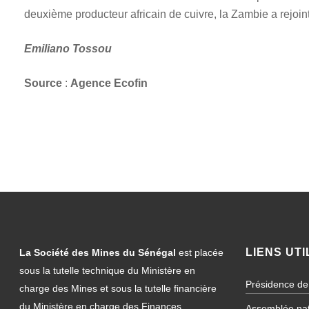
deuxième producteur africain de cuivre, la Zambie a rejoin
Emiliano Tossou
Source
:
Agence Ecofin
LIENS UTI
La Société des Mines du Sénégal
est placée
sous la tutelle technique du Ministère en
Présidence de
charge des Mines et sous la tutelle financière
du Ministère en charge des Finances.
Assemblée nat