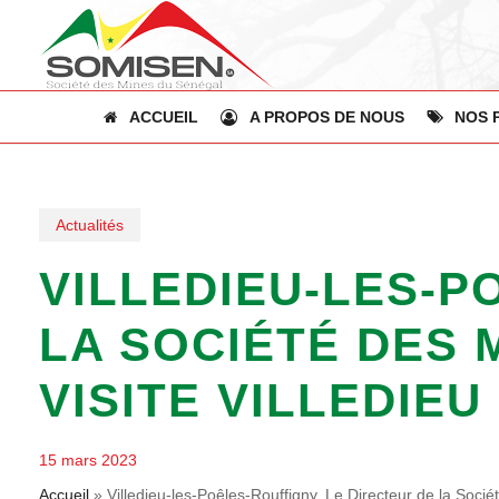
Skip
to
main
content
ACCUEIL
A PROPOS DE NOUS
NOS 
Actualités
VILLEDIEU-LES-P
LA SOCIÉTÉ DES 
VISITE VILLEDIEU
15 mars 2023
Accueil
»
Villedieu-les-Poêles-Rouffigny. Le Directeur de la Soc