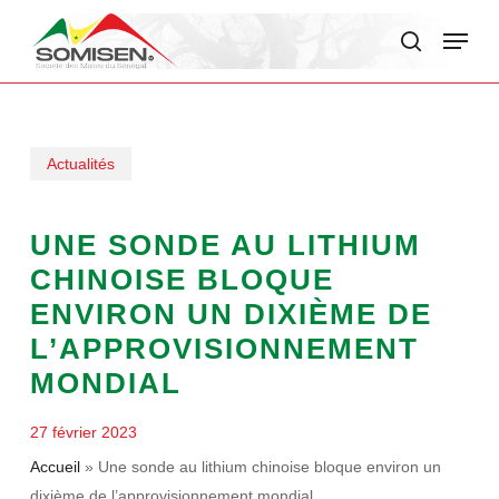
Skip
Menu
to
search
main
content
Actualités
UNE SONDE AU LITHIUM
CHINOISE BLOQUE
ENVIRON UN DIXIÈME DE
L’APPROVISIONNEMENT
MONDIAL
27 février 2023
Accueil
»
Une sonde au lithium chinoise bloque environ un
dixième de l’approvisionnement mondial