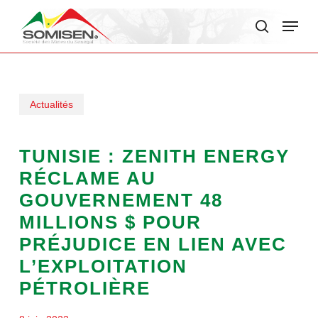
Skip
Menu
to
search
main
content
Actualités
TUNISIE : ZENITH ENERGY
RÉCLAME AU
GOUVERNEMENT 48
MILLIONS $ POUR
PRÉJUDICE EN LIEN AVEC
L’EXPLOITATION
PÉTROLIÈRE