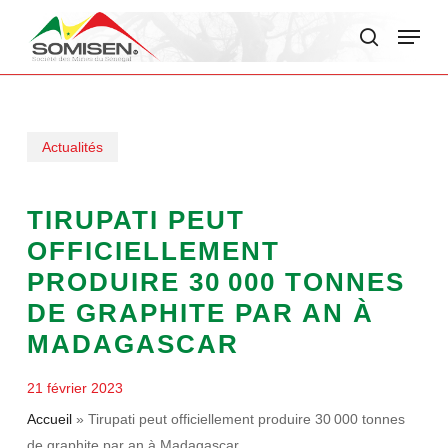
Skip
Menu
to
search
main
content
Actualités
TIRUPATI PEUT
OFFICIELLEMENT
PRODUIRE 30 000 TONNES
DE GRAPHITE PAR AN À
MADAGASCAR
21 février 2023
Accueil
»
Tirupati peut officiellement produire 30 000 tonnes
de graphite par an à Madagascar