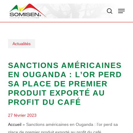
Skip
Menu
to
search
main
content
Actualités
SANCTIONS AMÉRICAINES
EN OUGANDA : L’OR PERD
SA PLACE DE PREMIER
PRODUIT EXPORTÉ AU
PROFIT DU CAFÉ
27 février 2023
Accueil
»
Sanctions américaines en Ouganda : l’or perd sa
place de premier produit exporté au profit du café