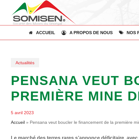
Skip
to
main
content
ACCUEIL
A PROPOS DE NOUS
NOS 
Actualités
PENSANA VEUT B
PREMIÈRE MINE DE
5 avril 2023
Accueil
»
Pensana veut boucler le financement de la première mine
Le marché des terres rares s’annonce déficitaire, avec 