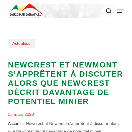
Skip
Menu
to
search
main
content
Actualités
NEWCREST ET NEWMONT
S’APPRÊTENT À DISCUTER
ALORS QUE NEWCREST
DÉCRIT DAVANTAGE DE
POTENTIEL MINIER
15 mars 2023
Accueil
»
Newcrest et Newmont s’apprêtent à discuter alors
que Newcrest décrit davantage de potentiel minier