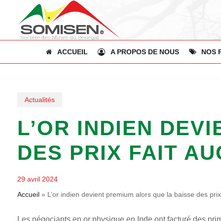
Skip
to
main
content
ACCUEIL
A PROPOS DE NOUS
NOS 
Actualités
L’OR INDIEN DEV
DES PRIX FAIT 
29 avril 2024
Accueil
»
L’or indien devient premium alors que la baisse des pr
Les négociants en or physique en Inde ont facturé des pri