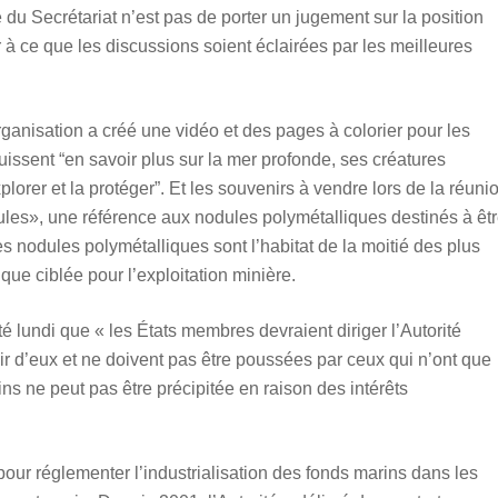
le du Secrétariat n’est pas de porter un jugement sur la position
r à ce que les discussions soient éclairées par les meilleures
rganisation a créé une vidéo et des pages à colorier pour les
puissent “en savoir plus sur la mer profonde, ses créatures
plorer et la protéger”. Et les souvenirs à vendre lors de la réuni
es», une référence aux nodules polymétalliques destinés à êt
es nodules polymétalliques sont l’habitat de la moitié des plus
ue ciblée pour l’exploitation minière.
é lundi que « les États membres devraient diriger l’Autorité
nir d’eux et ne doivent pas être poussées par ceux qui n’ont que
ins ne peut pas être précipitée en raison des intérêts
pour réglementer l’industrialisation des fonds marins dans les