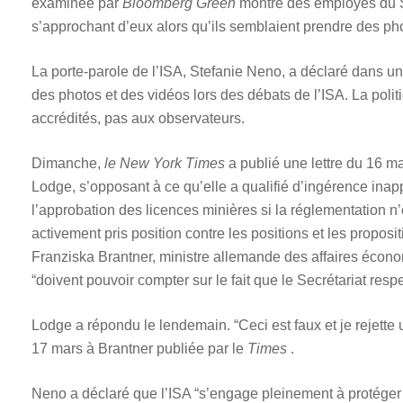
examinée par
Bloomberg Green
montre des employés du Se
s’approchant d’eux alors qu’ils semblaient prendre des ph
La porte-parole de l’ISA, Stefanie Neno, a déclaré dans u
des photos et des vidéos lors des débats de l’ISA. La polit
accrédités, pas aux observateurs.
Dimanche,
le New York Times
a publié une lettre du 16 
Lodge, s’opposant à ce qu’elle a qualifié d’ingérence inap
l’approbation des licences minières si la réglementation n’é
activement pris position contre les positions et les proposi
Franziska Brantner, ministre allemande des affaires écono
“doivent pouvoir compter sur le fait que le Secrétariat resp
Lodge a répondu le lendemain. “Ceci est faux et je rejette u
17 mars à Brantner publiée par le
Times
.
Neno a déclaré que l’ISA “s’engage pleinement à protéger 