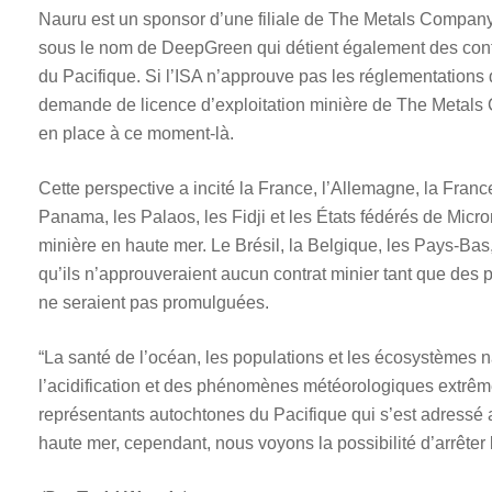
Nauru est un sponsor d’une filiale de The Metals Compan
sous le nom de DeepGreen qui détient également des contra
du Pacifique. Si l’ISA n’approuve pas les réglementations d’
demande de licence d’exploitation minière de The Metals 
en place à ce moment-là.
Cette perspective a incité la France, l’Allemagne, la Franc
Panama, les Palaos, les Fidji et les États fédérés de Micr
minière en haute mer. Le Brésil, la Belgique, les Pays-Bas,
qu’ils n’approuveraient aucun contrat minier tant que des
ne seraient pas promulguées.
“La santé de l’océan, les populations et les écosystèmes na
l’acidification et des phénomènes météorologiques extrême
représentants autochtones du Pacifique qui s’est adressé au
haute mer, cependant, nous voyons la possibilité d’arrête