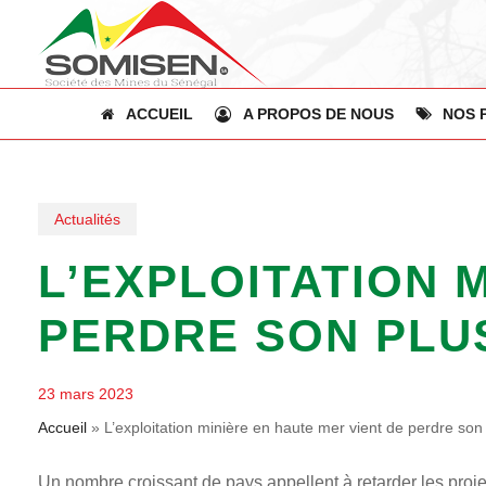
Skip
to
main
content
ACCUEIL
A PROPOS DE NOUS
NOS 
Actualités
L’EXPLOITATION 
PERDRE SON PLU
23 mars 2023
Accueil
»
L’exploitation minière en haute mer vient de perdre son
Un nombre croissant de pays appellent à retarder les proj