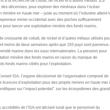
s à la recherche de cobalt, de nickel et d’autres métaux. (La
 a des décennies, pour explorer des minéraux dans l’océan
 minière en haute mer – juste au moment où l’industrie atteint l
trepreneur minier occidental avec des poches suffisamment
es pour lancer une exploitation minière des fonds marins.
croissante de cobalt, de nickel et d’autres métaux utilisés po
rvient moins de deux semaines après que 193 pays sont parvenus 
diversité marine dans les eaux internationales. La pression pour
oitation minière des fonds marins en raison du manque de
s fonds marins ciblés pour l’exploitation.
Conseil ISA, l’organe décisionnel de l’organisation composé de
e licences d’exploitation pour des projets miniers en haute mer 
entifiques sur l’impact potentiel”. sur les écosystèmes des gran
s accrédités de l’ISA ont déclaré lundi que le personnel du