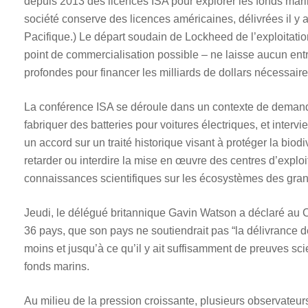
depuis 2013 des licences ISA pour explorer les fonds marin
société conserve des licences américaines, délivrées il y
Pacifique.) Le départ soudain de Lockheed de l’exploitation
point de commercialisation possible – ne laisse aucun en
profondes pour financer les milliards de dollars nécessair
La conférence ISA se déroule dans un contexte de demande 
fabriquer des batteries pour voitures électriques, et inte
un accord sur un traité historique visant à protéger la bio
retarder ou interdire la mise en œuvre des centres d’expl
connaissances scientifiques sur les écosystèmes des grand
Jeudi, le délégué britannique Gavin Watson a déclaré au 
36 pays, que son pays ne soutiendrait pas “la délivrance d
moins et jusqu’à ce qu’il y ait suffisamment de preuves sci
fonds marins.
Au milieu de la pression croissante, plusieurs observateur