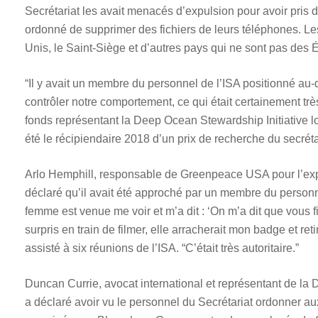
Secrétariat les avait menacés d’expulsion pour avoir pris 
ordonné de supprimer des fichiers de leurs téléphones. L
Unis, le Saint-Siège et d’autres pays qui ne sont pas des 
“Il y avait un membre du personnel de l’ISA positionné au
contrôler notre comportement, ce qui était certainement tr
fonds représentant la Deep Ocean Stewardship Initiative lo
été le récipiendaire 2018 d’un prix de recherche du secréta
Arlo Hemphill, responsable de Greenpeace USA pour l’expl
déclaré qu’il avait été approché par un membre du personne
femme est venue me voir et m’a dit : ‘On m’a dit que vous fil
surpris en train de filmer, elle arracherait mon badge et ret
assisté à six réunions de l’ISA. “C’était très autoritaire.”
Duncan Currie, avocat international et représentant de la 
a déclaré avoir vu le personnel du Secrétariat ordonner a