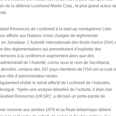
cain de la défense Lockheed Martin Corp., le plus grand acteur d
ante.
Seabed Resources de Lockheed à la start-up norvégienne Loke
on affiliée aux Nations Unies chargée de réglementer
 en Jamaïque. L’Autorité internationale des fonds marins (ISA) 
ion des réglementations qui permettraient d’exploiter des
tensions à la conférence augmentent alors que des
 administratif de l’Autorité, connu sous le nom de Secrétariat,
dernière, certains des 167 pays membres de l’ISA ont accusé l
son rôle d’administrateur neutre.
lement révélé le retrait effectif de Lockheed de l’industrie,
gué. “Après une analyse détaillée de l’activité, il était clair
 UK Seabed Resources (UKSR)”, a déclaré un porte-parole de
 mer remonte aux années 1970 et sa filiale britannique détient