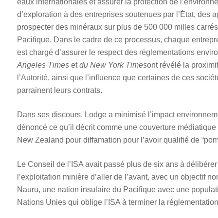
eaux internationales et assurer la protection de l’environn
d’exploration à des entreprises soutenues par l’État, des
prospecter des minéraux sur plus de 500 000 milles carrés
Pacifique. Dans le cadre de ce processus, chaque entrepre
est chargé d’assurer le respect des réglementations envi
Angeles Times
et
du New York Times
ont révélé la proxim
l’Autorité, ainsi que l’influence que certaines de ces socié
parrainent leurs contrats.
Dans ses discours, Lodge a minimisé l’impact environnement
dénoncé ce qu’il décrit comme une couverture médiatique 
New Zealand pour diffamation pour l’avoir qualifié de “pom-
Le Conseil de l’ISA avait passé plus de six ans à délibére
l’exploitation minière d’aller de l’avant, avec un objectif 
Nauru, une nation insulaire du Pacifique avec une populati
Nations Unies qui oblige l’ISA à terminer la réglementatio