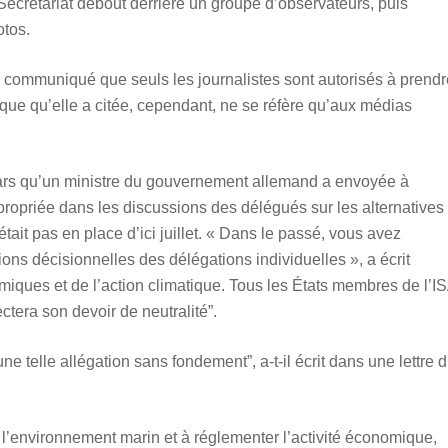
crétariat debout derrière un groupe d’observateurs, puis
otos.
n communiqué que seuls les journalistes sont autorisés à prendr
ique qu’elle a citée, cependant, ne se réfère qu’aux médias
mars qu’un ministre du gouvernement allemand a envoyée à
propriée dans les discussions des délégués sur les alternatives
tait pas en place d’ici juillet. « Dans le passé, vous avez
tions décisionnelles des délégations individuelles », a écrit
miques et de l’action climatique. Tous les États membres de l’I
ectera son devoir de neutralité”.
ne telle allégation sans fondement”, a-t-il écrit dans une lettre 
l’environnement marin et à réglementer l’activité économique,