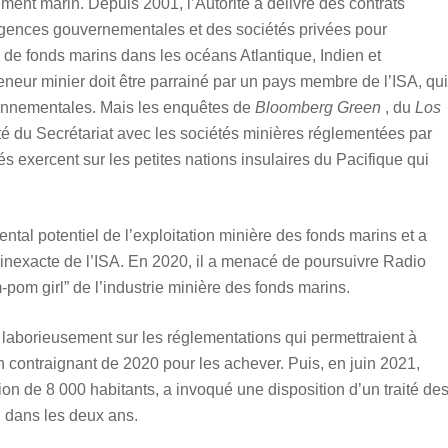
ement marin. Depuis 2001, l’Autorité a délivré des contrats
 agences gouvernementales et des sociétés privées pour
 de fonds marins dans les océans Atlantique, Indien et
neur minier doit être parrainé par un pays membre de l’ISA, qui
ronnementales. Mais les enquêtes de
Bloomberg Green
, du
Los
ité du Secrétariat avec les sociétés minières réglementées par
tés exercent sur les petites nations insulaires du Pacifique qui
al potentiel de l’exploitation minière des fonds marins et a
inexacte de l’ISA. En 2020, il a menacé de poursuivre Radio
pom girl” de l’industrie minière des fonds marins.
r laborieusement sur les réglementations qui permettraient à
non contraignant de 2020 pour les achever. Puis, en juin 2021,
on de 8 000 habitants, a invoqué une disposition d’un traité de
n dans les deux ans.