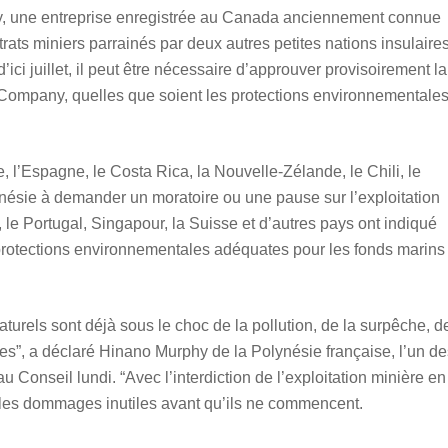
y, une entreprise enregistrée au Canada anciennement connue
ts miniers parrainés par deux autres petites nations insulaire
ici juillet, il peut être nécessaire d’approuver provisoirement la
Company, quelles que soient les protections environnementale
e, l’Espagne, le Costa Rica, la Nouvelle-Zélande, le Chili, le
onésie à demander un moratoire ou une pause sur l’exploitation
 le Portugal, Singapour, la Suisse et d’autres pays ont indiqué
 protections environnementales adéquates pour les fonds marins
turels sont déjà sous le choc de la pollution, de la surpêche, d
s”, a déclaré Hinano Murphy de la Polynésie française, l’un de
 Conseil lundi. “Avec l’interdiction de l’exploitation minière en
r les dommages inutiles avant qu’ils ne commencent.