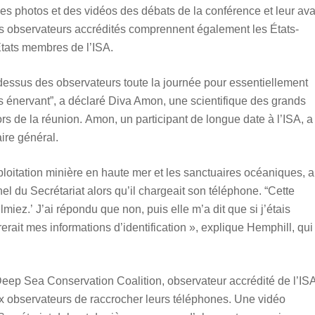
des photos et des vidéos des débats de la conférence et leur ava
es observateurs accrédités comprennent également les États-
États membres de l’ISA.
-dessus des observateurs toute la journée pour essentiellement
ès énervant”, a déclaré Diva Amon, une scientifique des grands
rs de la réunion. Amon, un participant de longue date à l’ISA, a
ire général.
oitation minière en haute mer et les sanctuaires océaniques, a
l du Secrétariat alors qu’il chargeait son téléphone. “Cette
miez.’ J’ai répondu que non, puis elle m’a dit que si j’étais
irerait mes informations d’identification », explique Hemphill, qui
Deep Sea Conservation Coalition, observateur accrédité de l’ISA
ux observateurs de raccrocher leurs téléphones. Une vidéo