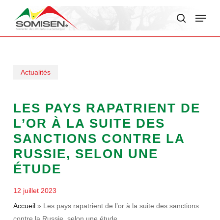
Skip
Menu
to
search
main
content
Actualités
LES PAYS RAPATRIENT DE
L’OR À LA SUITE DES
SANCTIONS CONTRE LA
RUSSIE, SELON UNE
ÉTUDE
12 juillet 2023
Accueil
»
Les pays rapatrient de l’or à la suite des sanctions
contre la Russie, selon une étude