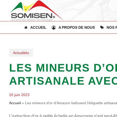
Skip
to
main
content
ACCUEIL
A PROPOS DE NOUS
NOS 
Actualités
LES MINEURS D’O
ARTISANALE AVE
20 juin 2023
Accueil
»
Les mineurs d’or d’Amazon bafouent l’étiquette artisa
L’extraction d’or à petite échelle en Amazonie n’est peut-êtr