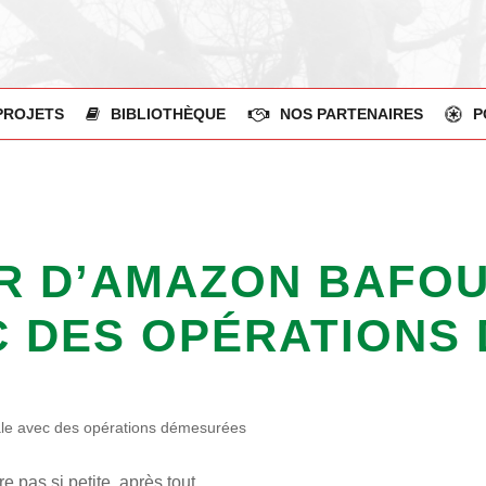
PROJETS
BIBLIOTHÈQUE
NOS PARTENAIRES
P
R D’AMAZON BAFOU
C DES OPÉRATIONS
nale avec des opérations démesurées
e pas si petite, après tout.