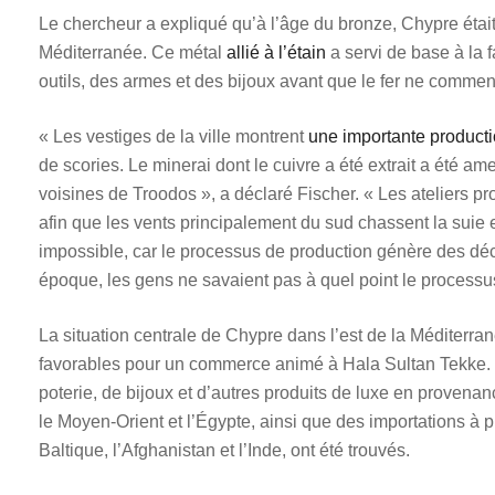
Le chercheur a expliqué qu’à l’âge du bronze, Chypre était
Méditerranée. Ce métal
allié à l’étain
a servi de base à la f
outils, des armes et des bijoux avant que le fer ne commenc
« Les vestiges de la ville montrent
une importante producti
de scories. Le minerai dont le cuivre a été extrait a été a
voisines de Troodos », a déclaré Fischer. « Les ateliers pr
afin que les vents principalement du sud chassent la suie et
impossible, car le processus de production génère des déch
époque, les gens ne savaient pas à quel point le processu
La situation centrale de Chypre dans l’est de la Méditerra
favorables pour un commerce animé à Hala Sultan Tekke.
poterie, de bijoux et d’autres produits de luxe en provena
le Moyen-Orient et l’Égypte, ainsi que des importations à 
Baltique, l’Afghanistan et l’Inde, ont été trouvés.