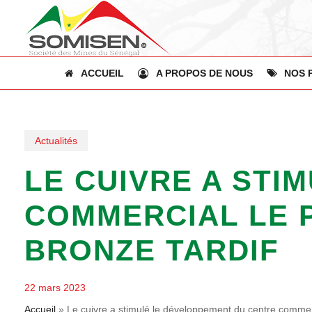
Skip
to
main
content
ACCUEIL
A PROPOS DE NOUS
NOS 
Actualités
LE CUIVRE A STI
COMMERCIAL LE P
BRONZE TARDIF
22 mars 2023
Accueil
»
Le cuivre a stimulé le développement du centre commerci