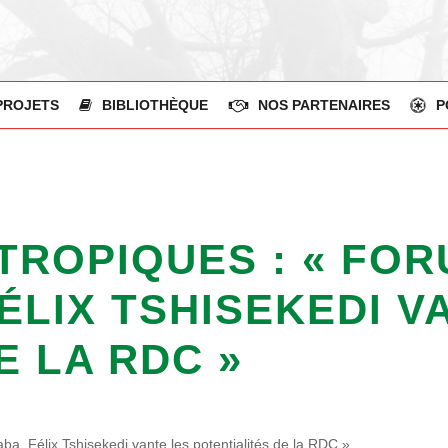
PROJETS
BIBLIOTHÈQUE
NOS PARTENAIRES
P
TROPIQUES : « FO
FÉLIX TSHISEKEDI V
E LA RDC »
a, Félix Tshisekedi vante les potentialités de la RDC »