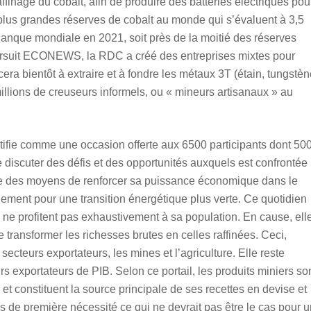
ffinage du cobalt, afin de produire des batteries électriques pou
plus grandes réserves de cobalt au monde qui s’évaluent à 3,5
Banque mondiale en 2021, soit près de la moitié des réserves
ursuit ECONEWS, la RDC a créé des entreprises mixtes pour
era bientôt à extraire et à fondre les métaux 3T (étain, tungstèn
millions de creuseurs informels, ou « mineurs artisanaux » au
ntifie comme une occasion offerte aux 6500 participants dont 50
 discuter des défis et des opportunités auxquels est confrontée
che des moyens de renforcer sa puissance économique dans le
nement pour une transition énergétique plus verte. Ce quotidien
ne profitent pas exhaustivement à sa population. En cause, ell
transformer les richesses brutes en celles raffinées. Ceci,
 secteurs exportateurs, les mines et l’agriculture. Elle reste
rs exportateurs de PIB. Selon ce portail, les produits miniers so
t constituent la source principale de ses recettes en devise et
 de première nécessité ce qui ne devrait pas être le cas pour u