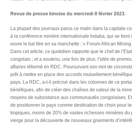
Revue de presse kinoise du mercredi 8 février 2023.
La plupart des journaux parus ce matin dans la capitale co
à la conférence minière internationale Indaba, qui se tien
ouvre le bal titre en sa manchette : « Forum African Mining
Dans cet article, ce quotidien rapporte que le chef de l’Eta
congolais ; et a soutenu, une fois de plus, l’idée de promou
affaires réformé en RDC. Poursuivant son mot de circonsta
prêt à mettre en place des accords mutuellement bénéfiqu
pays. La RDC, a-t-il précisé dans les colonnes de ce porta
bénéfiques, afin de créer des chaînes de valeur de la mine 
moyens de subsistance aux communautés congolaises. Et d’
de positionner le pays comme destination de choix pour les
tropiques, moins de 20% de vastes richesses minières du pa
vierge pour la découverte de nouveaux gisements d’intérê