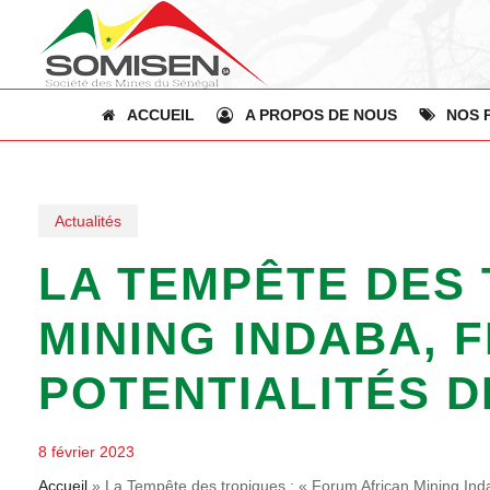
Skip
to
main
content
ACCUEIL
A PROPOS DE NOUS
NOS 
Actualités
LA TEMPÊTE DES 
MINING INDABA, 
POTENTIALITÉS D
8 février 2023
Accueil
»
La Tempête des tropiques : « Forum African Mining Indab