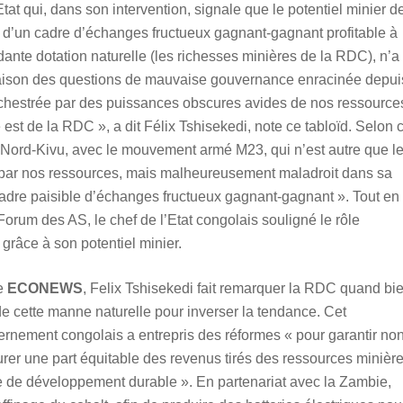
Etat qui, dans son intervention, signale que le potentiel minier d
s d’un cadre d’échanges fructueux gagnant-gagnant profitable à
ndante dotation naturelle (les richesses minières de la RDC), n’a
n raison des questions de mauvaise gouvernance enracinée depui
chestrée par des puissances obscures avides de nos ressource
est de la RDC », a dit Félix Tshisekedi, note ce tabloïd. Selon 
t le Nord-Kivu, avec le mouvement armé M23, qui n’est autre que l
 par nos ressources, mais malheureusement maladroit dans sa
 cadre paisible d’échanges fructueux gagnant-gagnant ». Tout en
Forum des AS, le chef de l’Etat congolais souligné le rôle
grâce à son potentiel minier.
ne
ECONEWS
, Felix Tshisekedi fait remarquer la RDC quand bi
de cette manne naturelle pour inverser la tendance. Cet
vernement congolais a entrepris des réformes « pour garantir no
urer une part équitable des revenus tirés des ressources minièr
e de développement durable ». En partenariat avec la Zambie,