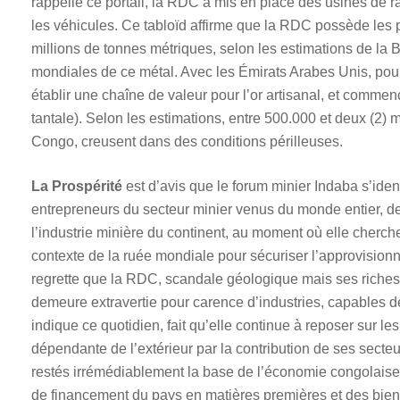
rappelle ce portail, la RDC a mis en place des usines de ra
les véhicules. Ce tabloïd affirme que la RDC possède les 
millions de tonnes métriques, selon les estimations de la 
mondiales de ce métal. Avec les Émirats Arabes Unis, po
établir une chaîne de valeur pour l’or artisanal, et commenc
tantale). Selon les estimations, entre 500.000 et deux (2) 
Congo, creusent dans des conditions périlleuses.
La Prospérité
est d’avis que le forum minier Indaba s’ide
entrepreneurs du secteur minier venus du monde entier, de
l’industrie minière du continent, au moment où elle cher
contexte de la ruée mondiale pour sécuriser l’approvision
regrette que la RDC, scandale géologique mais ses riches 
demeure extravertie pour carence d’industries, capables de 
indique ce quotidien, fait qu’elle continue à reposer sur les
dépendante de l’extérieur par la contribution de ses secteu
restés irrémédiablement la base de l’économie congolaise e
de financement du pays en matières premières et des biens