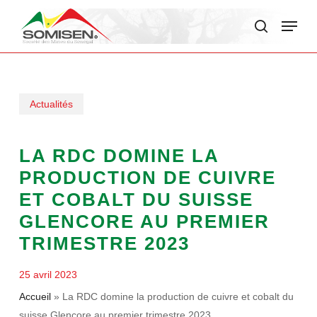
Skip
Menu
to
search
main
content
Actualités
LA RDC DOMINE LA
PRODUCTION DE CUIVRE
ET COBALT DU SUISSE
GLENCORE AU PREMIER
TRIMESTRE 2023
25 avril 2023
Accueil
»
La RDC domine la production de cuivre et cobalt du
suisse Glencore au premier trimestre 2023