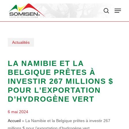
Skip
Menu
to
search
main
content
Actualités
LA NAMIBIE ET LA
BELGIQUE PRÊTES À
INVESTIR 267 MILLIONS $
POUR L’EXPORTATION
D’HYDROGÈNE VERT
6 mai 2024
Accueil
»
La Namibie et la Belgique prêtes à investir 267
millions $ pour l’exportation d’hydrogène vert