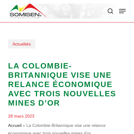
Skip
Menu
to
search
main
content
Actualités
LA COLOMBIE-
BRITANNIQUE VISE UNE
RELANCE ÉCONOMIQUE
AVEC TROIS NOUVELLES
MINES D’OR
28 mars 2023
Accueil
»
La Colombie-Britannique vise une relance
économique avec trois nouvelles mines d’or