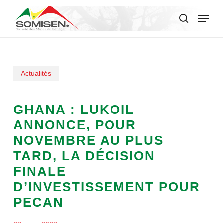
Skip
Menu
to
search
main
content
Actualités
GHANA : LUKOIL
ANNONCE, POUR
NOVEMBRE AU PLUS
TARD, LA DÉCISION
FINALE
D’INVESTISSEMENT POUR
PECAN