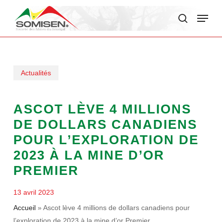
Skip
Menu
to
search
main
content
Actualités
ASCOT LÈVE 4 MILLIONS
DE DOLLARS CANADIENS
POUR L’EXPLORATION DE
2023 À LA MINE D’OR
PREMIER
13 avril 2023
Accueil
»
Ascot lève 4 millions de dollars canadiens pour
l’exploration de 2023 à la mine d’or Premier