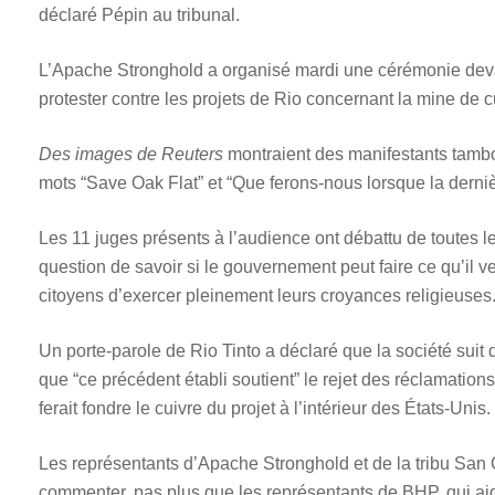
déclaré Pépin au tribunal.
L’Apache Stronghold a organisé mardi une cérémonie devan
protester contre les projets de Rio concernant la mine de c
Des images de Reuters
montraient des manifestants tambou
mots “Save Oak Flat” et “Que ferons-nous lorsque la derni
Les 11 juges présents à l’audience ont débattu de toutes le
question de savoir si le gouvernement peut faire ce qu’il 
citoyens d’exercer pleinement leurs croyances religieuse
Un porte-parole de Rio Tinto a déclaré que la société suit d
que “ce précédent établi soutient” le rejet des réclamations
ferait fondre le cuivre du projet à l’intérieur des États-Unis.
Les représentants d’Apache Stronghold et de la tribu San
commenter, pas plus que les représentants de BHP, qui ai