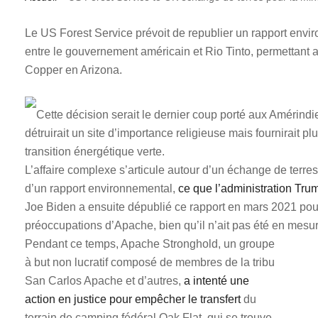
Le US Forest Service prévoit de republier un rapport envi
entre le gouvernement américain et Rio Tinto, permettant 
Copper en Arizona.
Cette décision serait le dernier coup porté aux Amérind
détruirait un site d’importance religieuse mais fournirait 
transition énergétique verte.
L’affaire complexe s’articule autour d’un échange de terre
d’un rapport environnemental,
ce que l’administration Trum
Joe Biden a ensuite dépublié ce rapport en mars 2021 pou
préoccupations d’Apache, bien qu’il n’ait pas été en mesur
Pendant ce temps, Apache Stronghold, un groupe
à but non lucratif composé de membres de la tribu
San Carlos Apache et d’autres,
a intenté une
action en justice pour empêcher le transfert
du
terrain de camping fédéral Oak Flat, qui se trouve