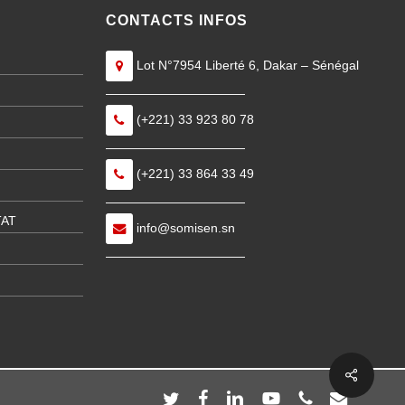
CONTACTS INFOS
Lot N°7954 Liberté 6, Dakar – Sénégal
———————————
(+221) 33 923 80 78
———————————
(+221) 33 864 33 49
———————————
TAT
info@somisen.sn
———————————
Share
twitter
facebook
linkedin
youtube
phone
email