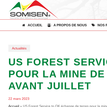
Skip
to
main
content
ACCUEIL
A PROPOS DE NOUS
NOS 
Actualités
US FOREST SERV
POUR LA MINE DE
AVANT JUILLET
22 mars 2023
Accueil
»
US Forest Service to OK échange de terres pour la mine 