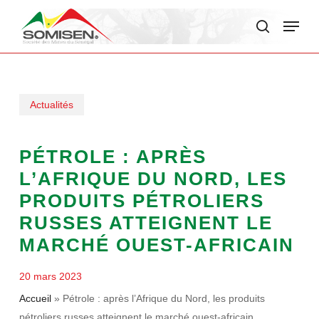
Skip
Menu
to
search
main
content
Actualités
PÉTROLE : APRÈS
L’AFRIQUE DU NORD, LES
PRODUITS PÉTROLIERS
RUSSES ATTEIGNENT LE
MARCHÉ OUEST-AFRICAIN
20 mars 2023
Accueil
»
Pétrole : après l’Afrique du Nord, les produits
pétroliers russes atteignent le marché ouest-africain