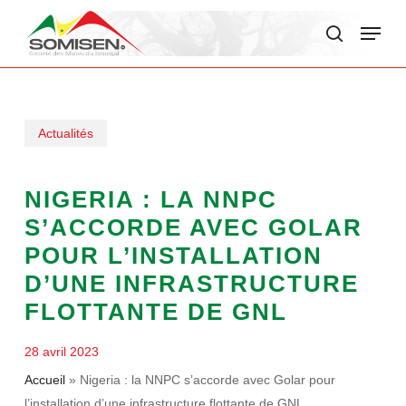
Skip
Menu
to
search
main
content
Actualités
NIGERIA : LA NNPC
S’ACCORDE AVEC GOLAR
POUR L’INSTALLATION
D’UNE INFRASTRUCTURE
FLOTTANTE DE GNL
28 avril 2023
Accueil
»
Nigeria : la NNPC s’accorde avec Golar pour
l’installation d’une infrastructure flottante de GNL