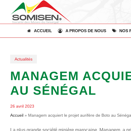
Skip
to
main
content
ACCUEIL
A PROPOS DE NOUS
NOS 
Actualités
MANAGEM ACQUIE
AU SÉNÉGAL
26 avril 2023
Accueil
»
Managem acquiert le projet aurifère de Boto au Sénéga
La plus grande société minière marocaine, Managem, a pris