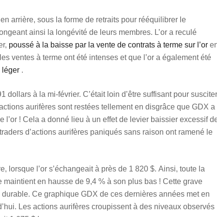
 arrière, sous la forme de retraits pour rééquilibrer le
ongeant ainsi la longévité de leurs membres. L’or a reculé
er,
poussé à la baisse par la vente de contrats à terme sur l’or
e
les ventes à terme ont été intenses et que l’or a également été
é léger
.
1 dollars à la mi-février. C’était loin d’être suffisant pour suscite
 actions aurifères sont restées tellement en disgrâce que GDX a
’or ! Cela a donné lieu à un effet de levier baissier excessif d
 traders d’actions aurifères paniqués sans raison ont ramené le
 lorsque l’or s’échangeait à près de 1 820 $. Ainsi, toute la
e maintient en hausse de 9,4 % à son plus bas ! Cette grave
s durable. Ce graphique GDX de ces dernières années met en
d’hui. Les actions aurifères croupissent à des niveaux observés