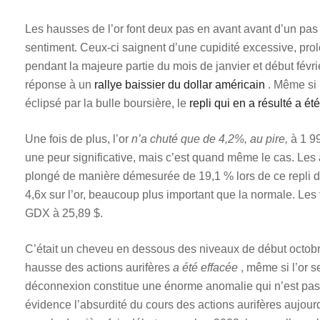
Les hausses de l’or font deux pas en avant avant d’un pas en
sentiment. Ceux-ci saignent d’une cupidité excessive, prol
pendant la majeure partie du mois de janvier et début févri
réponse à un
rallye baissier du dollar américain
. Même si 
éclipsé par la bulle boursière, le
repli qui en a résulté a ét
Une fois de plus, l’or
n’a chuté que de 4,2%, au pire,
à 1 99
une peur significative, mais c’est quand même le cas. Les
plongé de manière démesurée de 19,1 % lors de ce repli de l
4,6x sur l’or, beaucoup plus important que la normale. Les
GDX à 25,89 $.
C’était un cheveu en dessous des niveaux de début octobre,
hausse des actions aurifères
a été effacée
, même si l’or s
déconnexion constitue une énorme anomalie qui n’est pa
évidence l’absurdité du cours des actions aurifères aujour