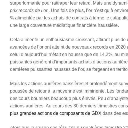
surperformante pour rattraper leur retard. Mais une dynam
prix records de l’or
. Une fois de plus, l’or n’est qu’à en
% alimentée par les achats de contrats à terme le catapult
une large couverture médiatique financière haussière.
Cela alimente un enthousiasme croissant, attirant plus de
avancées de l’or ont atteint de nouveaux records en 2020
celui d’aujourd’hui n’était en hausse que de 14,2%, au mi
puissantes génèrent d’importants achats d’actions aurifèr
dernières puissantes hausses de l’or, se forgeant en territoi
Mais les actions aurifères baissières et profondément surv
poussée de retour à la moyenne est imminente. Les fonda
des cours boursiers beaucoup plus élevés. Peu d’analyste
actions aurifères. Au cours des 30 derniers trimestres cons
plus grandes actions de composants de GDX
dans des essa
Alors que la saison des résultats du quatrième trimestre 20