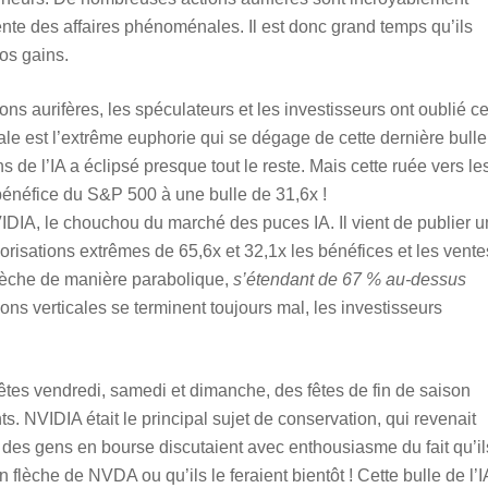
te des affaires phénoménales. Il est donc grand temps qu’ils
os gains.
ns aurifères, les spéculateurs et les investisseurs ont oublié c
pale est l’extrême euphorie qui se dégage de cette dernière bulle
 de l’IA a éclipsé presque tout le reste. Mais cette ruée vers le
/bénéfice du S&P 500 à une bulle de 31,6x !
VIDIA, le chouchou du marché des puces IA. Il vient de publier u
orisations extrêmes de 65,6x et 32,1x les bénéfices et les vente
flèche de manière parabolique,
s’étendant de 67 % au-dessus
ns verticales se terminent toujours mal, les investisseurs
fêtes vendredi, samedi et dimanche, des fêtes de fin de saison
. NVIDIA était le principal sujet de conservation, qui revenait
 des gens en bourse discutaient avec enthousiasme du fait qu’il
lèche de NVDA ou qu’ils le feraient bientôt ! Cette bulle de l’I