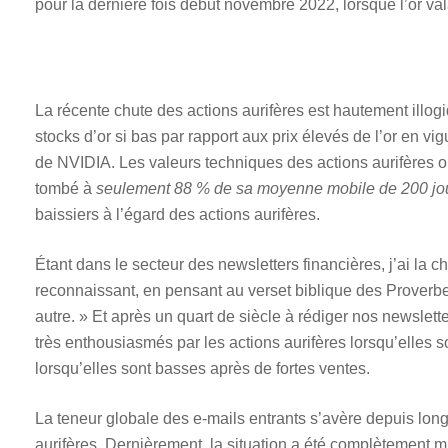
pour la dernière fois début novembre 2022, lorsque l’or vala
La récente chute des actions aurifères est hautement illogi
stocks d’or si bas par rapport aux prix élevés de l’or en v
de NVIDIA. Les valeurs techniques des actions aurifères o
tombé à
seulement 88 % de sa moyenne mobile de 200 jo
baissiers à l’égard des actions aurifères.
Étant dans le secteur des newsletters financières, j’ai la
reconnaissant, en pensant au verset biblique des Proverbe
autre. » Et après un quart de siècle à rédiger nos newslett
très enthousiasmés par les actions aurifères lorsqu’elles 
lorsqu’elles sont basses après de fortes ventes.
La teneur globale des e-mails entrants s’avère depuis long
aurifères. Dernièrement, la situation a été complètement mi