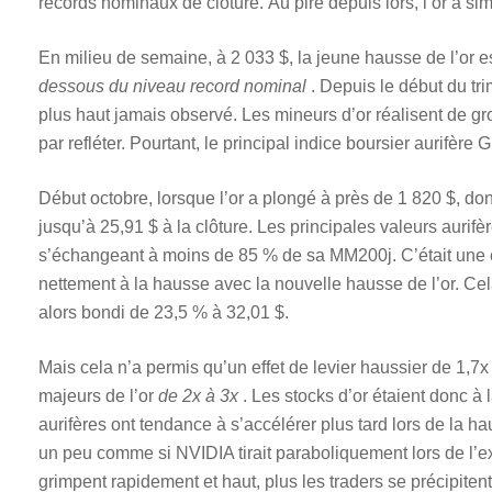
records nominaux de clôture. Au pire depuis lors, l’or a si
En milieu de semaine, à 2 033 $, la jeune hausse de l’or es
dessous du niveau record nominal
. Depuis le début du tri
plus haut jamais observé. Les mineurs d’or réalisent de gros
par refléter. Pourtant, le principal indice boursier aurifère
Début octobre, lorsque l’or a plongé à près de 1 820 $, d
jusqu’à 25,91 $ à la clôture. Les principales valeurs aur
s’échangeant à moins de 85 % de sa MM200j. C’était une co
nettement à la hausse avec la nouvelle hausse de l’or. Ce
alors bondi de 23,5 % à 32,01 $.
Mais cela n’a permis qu’un effet de levier haussier de 1,7
majeurs de l’or
de 2x à 3x
. Les stocks d’or étaient donc à 
aurifères ont tendance à s’accélérer plus tard lors de la h
un peu comme si NVIDIA tirait paraboliquement lors de l’exp
grimpent rapidement et haut, plus les traders se précipiten