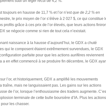
mplement subi un léger recul de 4,2 %.
t toujours en hausse de 11,7 % et l’or n’est
que de 2,2 % en
mestre, le prix moyen de l’or s’élève à 2 027 $, ce qui constitue l
 profits grâce à ces prix de l’or élevés, que leurs actions finiro
 GDX se négocie comme si rien de tout cela n’existait.
onnant naissance à la hausse d’aujourd’hui, le GDX a chuté
ifères qui le composent étaient extrêmement survendues, le GDX
nfiguration parfaite pour que les actions aurifères reviennent
la a en effet commencé à se produire fin décembre, le GDX ayan
x sur l’or, et historiquement, GDX a amplifié les mouvements
la traîne, mais ne languissaient pas. Les gains sur les actions
ausse de l’or, lorsque l’enthousiasme des traders augmente. C’es
losion terminale de cette bulle boursière d’IA. Plus les actions
t pour les chasser.