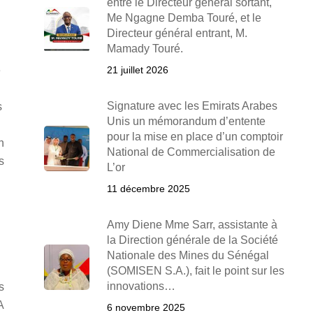
entre le Directeur général sortant,
Me Ngagne Demba Touré, et le
Directeur général entrant, M.
Mamady Touré.
e
21 juillet 2026
Signature avec les Emirats Arabes
s
Unis un mémorandum d’entente
pour la mise en place d’un comptoir
n
National de Commercialisation de
s
L’or
11 décembre 2025
Amy Diene Mme Sarr, assistante à
la Direction générale de la Société
Nationale des Mines du Sénégal
(SOMISEN S.A.), fait le point sur les
innovations…
s
A
6 novembre 2025