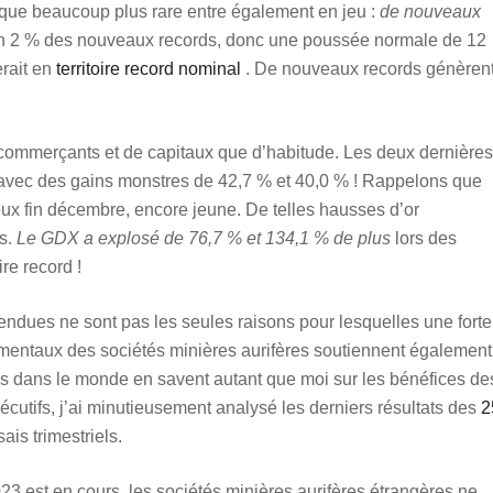
ique beaucoup plus rare entre également en jeu :
de nouveaux
viron 2 % des nouveaux records, donc une poussée normale de 12
erait en
territoire record nominal
. De nouveaux records génèren
 commerçants et de capitaux que d’habitude. Les deux dernières
 avec des gains monstres de 42,7 % et 40,0 % ! Rappelons que
eux fin décembre, encore jeune. De telles hausses d’or
es.
Le GDX a explosé de 76,7 % et 134,1 % de plus
lors des
re record !
endues ne sont pas les seules raisons pour lesquelles une forte
mentaux des sociétés minières aurifères soutiennent également
s dans le monde en savent autant que moi sur les bénéfices de
écutifs, j’ai minutieusement analysé les derniers résultats des
2
is trimestriels.
23 est en cours, les sociétés minières aurifères étrangères ne