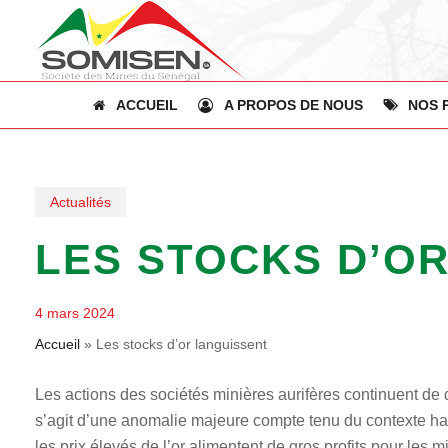
Skip
to
main
content
ACCUEIL
A PROPOS DE NOUS
NOS 
Actualités
LES STOCKS D’O
4 mars 2024
Accueil
»
Les stocks d’or languissent
Les actions des sociétés minières aurifères continuent de 
s’agit d’une anomalie majeure compte tenu du contexte hau
les prix élevés de l’or alimentent de gros profits pour le