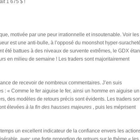
it 1 675 $ !
que, motivée par une peur irrationnelle et insoutenable. Voir les
igueur est une anti-bulle, à l’opposé du moonshot hyper-surachet
nt été battues à des niveaux de survente extrêmes, le GDX étan
urs
en milieu de semaine ! Les traders sont majoritairement
 chance de recevoir de nombreux commentaires. J’en suis
s : « Comme le fer aiguise le fer, ainsi un homme en aiguise un
ers, des modèles de retours précis sont évidents. Les traders so
sont élevées
à la fin des hausses majeures
, puis les méprisent
temps un excellent indicateur de la confiance envers les action
sérable, avec une forte proportion de retours sur le thème « les