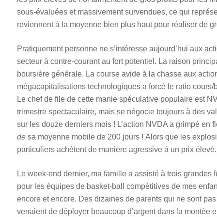
sous-évaluées et massivement survendues, ce qui représen
reviennent à la moyenne bien plus haut pour réaliser de gr
Pratiquement personne ne s’intéresse aujourd’hui aux actio
secteur à contre-courant au fort potentiel. La raison princi
boursière générale. La course avide à la chasse aux actions
mégacapitalisations technologiques a forcé le ratio cours
Le chef de file de cette manie spéculative populaire est N
trimestre spectaculaire, mais se négocie toujours à des val
sur les douze derniers mois ! L’action NVDA a grimpé en 
de
sa moyenne mobile de 200 jours ! Alors que les explosio
particuliers achètent de manière agressive à un prix élevé.
Le week-end dernier, ma famille a assisté à trois grandes 
pour les équipes de basket-ball compétitives de mes enfants
encore et encore. Des dizaines de parents qui ne sont pas
venaient de déployer beaucoup d’argent dans la montée en f