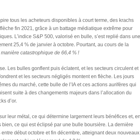
pire tous les acheteurs disponibles à court terme, des krachs
lèche fin 2021, grâce à un battage médiatique extrême pour
iques. L’indice S&P 500, valorisé en bulle, s’est replié dans un
ment 25,4 % de janvier à octobre. Pourtant, au cours de la
 manière catastrophique de 66,4 % !
. Les bulles gonflent puis éclatent, et les secteurs circulent et
fondrent et les secteurs négligés montent en flèche. Les jours
es du marché, cette bulle de l’IA et ces actions aurifères qui
uisent suite à des changements majeurs dans l’allocation du
ks d’or.
sur leur métal, ce qui détermine largement leurs bénéfices et, e
ès bien, ce qui est éclipsé par une bulle boursière. La dernière
 entre début octobre et fin décembre, atteignant deux nouveaux