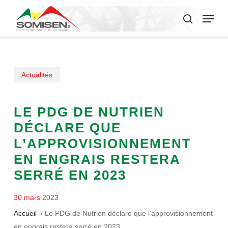
Skip
Menu
to
search
main
content
Actualités
LE PDG DE NUTRIEN
DÉCLARE QUE
L’APPROVISIONNEMENT
EN ENGRAIS RESTERA
SERRÉ EN 2023
30 mars 2023
Accueil
»
Le PDG de Nutrien déclare que l’approvisionnement
en engrais restera serré en 2023