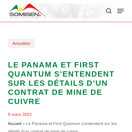
Skip
Menu
to
search
main
content
Actualités
LE PANAMA ET FIRST
QUANTUM S’ENTENDENT
SUR LES DÉTAILS D’UN
CONTRAT DE MINE DE
CUIVRE
9 mars 2023
Accueil
»
Le Panama et First Quantum s’entendent sur les
détails d’un contrat de mine de cuivre