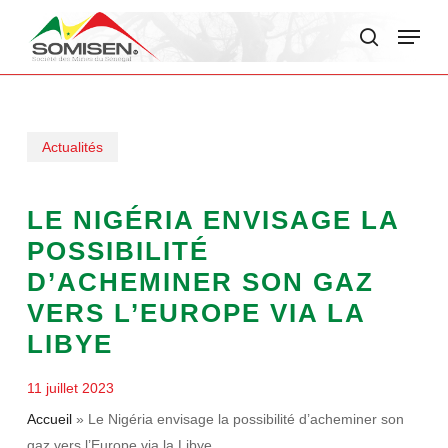
Skip
Menu
to
search
main
content
Actualités
LE NIGÉRIA ENVISAGE LA
POSSIBILITÉ
D’ACHEMINER SON GAZ
VERS L’EUROPE VIA LA
LIBYE
11 juillet 2023
Accueil
»
Le Nigéria envisage la possibilité d’acheminer son
gaz vers l’Europe via la Libye