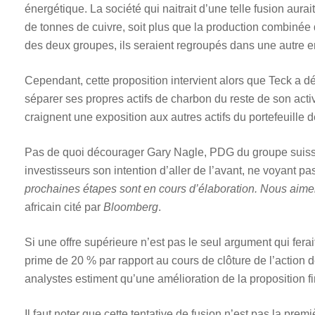
énergétique. La société qui naitrait d’une telle fusion aura
de tonnes de cuivre, soit plus que la production combinée
des deux groupes, ils seraient regroupés dans une autre e
Cependant, cette proposition intervient alors que Teck a dé
séparer ses propres actifs de charbon du reste de son acti
craignent une exposition aux autres actifs du portefeuille 
Pas de quoi décourager Gary Nagle, PDG du groupe suisse,
investisseurs son intention d’aller de l’avant, ne voyant 
prochaines étapes sont en cours d’élaboration. Nous aime
africain cité par
Bloomberg
.
Si une offre supérieure n’est pas le seul argument qui ferai
prime de 20 % par rapport au cours de clôture de l’action d
analystes estiment qu’une amélioration de la proposition f
Il faut noter que cette tentative de fusion n’est pas la pr