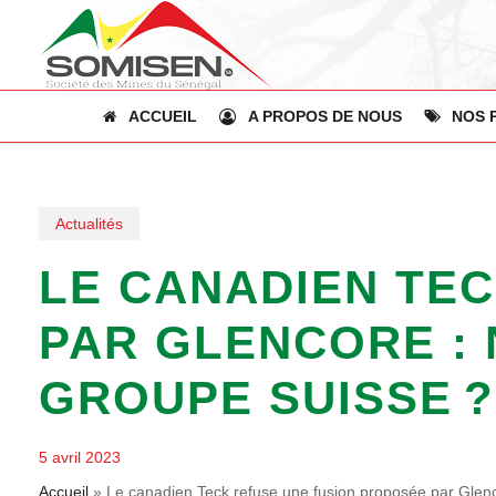
Skip
to
main
content
ACCUEIL
A PROPOS DE NOUS
NOS 
Actualités
LE CANADIEN TE
PAR GLENCORE : 
GROUPE SUISSE ?
5 avril 2023
Accueil
»
Le canadien Teck refuse une fusion proposée par Glenco