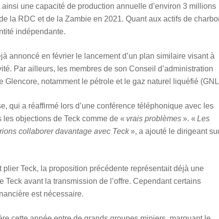
it ainsi une capacité de production annuelle d’environ 3 millions
 de la RDC et de la Zambie en 2021. Quant aux actifs de charbo
ntité indépendante.
jà annoncé en février le lancement d’un plan similaire visant à
vité. Par ailleurs, les membres de son Conseil d’administration
de Glencore, notamment le pétrole et le gaz naturel liquéfié (GNL
 qui a réaffirmé lors d’une conférence téléphonique avec les
pas les objections de Teck comme de «
vrais problèmes
». «
Les
rions collaborer davantage avec Teck
», a ajouté le dirigeant su
t plier Teck, la proposition précédente représentait déjà une
e Teck avant la transmission de l’offre. Cependant certains
inancière est nécessaire.
emière cette année entre de grands groupes miniers, marquant le