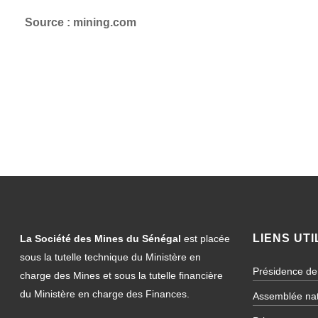
Source : mining.com
LIENS UTI
La Société des Mines du Sénégal
est placée
sous la tutelle technique du Ministère en
Présidence de
charge des Mines et sous la tutelle financière
du Ministère en charge des Finances.
Assemblée nat