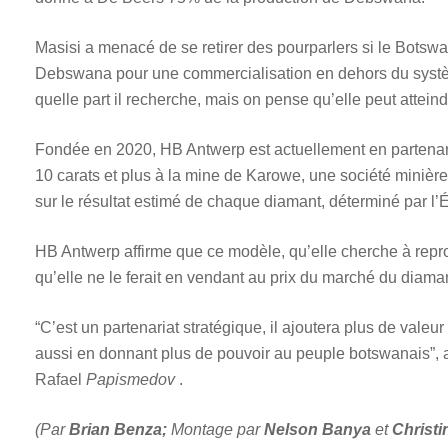
Masisi a menacé de se retirer des pourparlers si le Botswa
Debswana pour une commercialisation en dehors du syst
quelle part il recherche, mais on pense qu’elle peut atteindr
Fondée en 2020, HB Antwerp est actuellement en partenar
10 carats et plus à la mine de Karowe, une société minièr
sur le résultat estimé de chaque diamant, déterminé par l’É
HB Antwerp affirme que ce modèle, qu’elle cherche à rep
qu’elle ne le ferait en vendant au prix du marché du diaman
“C’est un partenariat stratégique, il ajoutera plus de val
aussi en donnant plus de pouvoir au peuple botswanais”, 
Rafael
Papismedov
.
(Par
Brian Benza;
Montage par
Nelson Banya
et
Christi