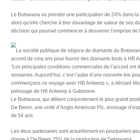
Le Botswana va prendre une participation de 24% dans la 
alors qu’elle cherche à tirer davantage de valeur de ses d
décision qui pourrait commencer à desserrer l’emprise de l
La société publique de négoce de diamants du Botsw
accord de cinq ans pour fournir des diamants bruts à HB A
“Les principales conditions commerciales de l’accord ont 
semaines. Aujourd’hui, c’est l’aube d’une nouvelle ère po
commençons ce voyage avec HB Antwerp », a déclaré Masisi l
polissage de HB Antwerp à Gaborone.
Le Botswana, qui détient conjointement le plus grand pro
De Beers, une unité d’Anglo American Plc, envisage d’expl
de 54 ans.
Les deux partenaires sont actuellement en pourparlers po
donne à De Beers 75% de la production de Debswana.