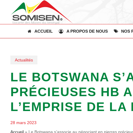
Skip
to
main
content
ACCUEIL
A PROPOS DE NOUS
NOS 
Actualités
LE BOTSWANA S’
PRÉCIEUSES HB 
L’EMPRISE DE LA
28 mars 2023
Accueil
»
Le Botswana s’associe au négociant en pierres précieu