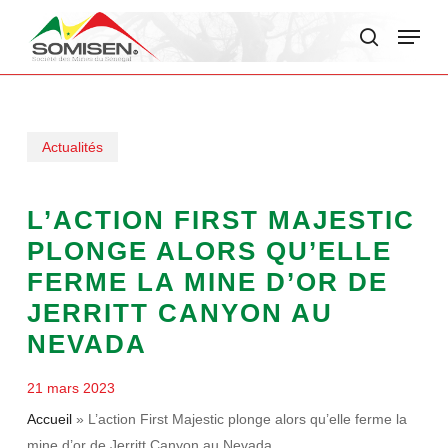
Skip
Menu
to
search
main
content
Actualités
L’ACTION FIRST MAJESTIC
PLONGE ALORS QU’ELLE
FERME LA MINE D’OR DE
JERRITT CANYON AU
NEVADA
21 mars 2023
Accueil
»
L’action First Majestic plonge alors qu’elle ferme la
mine d’or de Jerritt Canyon au Nevada