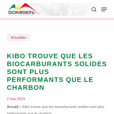
Skip
Menu
to
search
main
content
Actualités
KIBO TROUVE QUE LES
BIOCARBURANTS SOLIDES
SONT PLUS
PERFORMANTS QUE LE
CHARBON
2 mai 2023
Accueil
»
Kibo trouve que les biocarburants solides sont plus
performants que le charbon