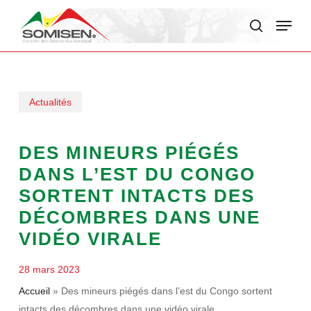
Skip
Menu
to
search
main
content
Actualités
DES MINEURS PIÉGÉS
DANS L’EST DU CONGO
SORTENT INTACTS DES
DÉCOMBRES DANS UNE
VIDÉO VIRALE
28 mars 2023
Accueil
»
Des mineurs piégés dans l’est du Congo sortent
intacts des décombres dans une vidéo virale