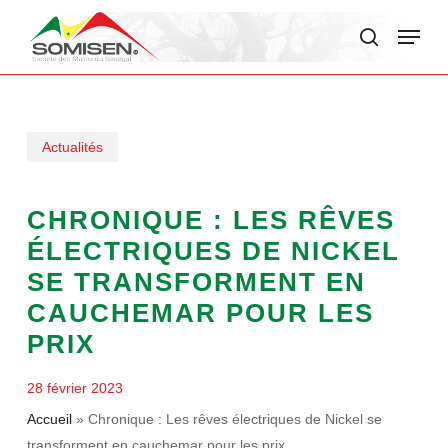
Skip
Menu
to
search
main
content
Actualités
CHRONIQUE : LES RÊVES
ÉLECTRIQUES DE NICKEL
SE TRANSFORMENT EN
CAUCHEMAR POUR LES
PRIX
28 février 2023
Accueil
»
Chronique : Les rêves électriques de Nickel se
transforment en cauchemar pour les prix