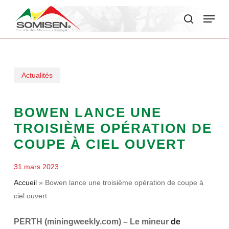
Skip
Menu
to
search
main
content
Actualités
BOWEN LANCE UNE
TROISIÈME OPÉRATION DE
COUPE À CIEL OUVERT
31 mars 2023
Accueil
»
Bowen lance une troisième opération de coupe à
ciel ouvert
PERTH (miningweekly.com) – Le mineur
de