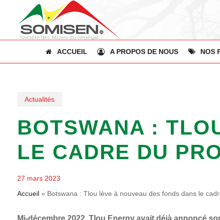
Skip
to
main
content
ACCUEIL
A PROPOS DE NOUS
NOS 
Actualités
BOTSWANA : TLO
LE CADRE DU PRO
27 mars 2023
Accueil
»
Botswana : Tlou lève à nouveau des fonds dans le cadre
Mi-décembre 2022, Tlou Energy avait déjà annoncé son 