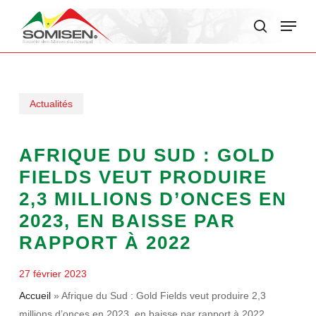
Skip
Menu
to
search
main
content
Actualités
AFRIQUE DU SUD : GOLD
FIELDS VEUT PRODUIRE
2,3 MILLIONS D’ONCES EN
2023, EN BAISSE PAR
RAPPORT À 2022
27 février 2023
Accueil
»
Afrique du Sud : Gold Fields veut produire 2,3
millions d’onces en 2023, en baisse par rapport à 2022