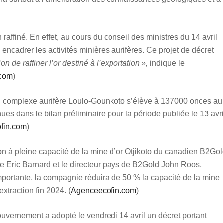
on raffiné. En effet, au cours du conseil des ministres du 14 avril
 encadrer les activités minières aurifères. Ce projet de décret
ion de raffiner l’or destiné à l’exportation »,
indique le
com
)
son complexe aurifère Loulo-Gounkoto s’élève à 137000 onces au
ues dans le bilan préliminaire pour la période publiée le 13 avri
fin.com
)
ion à pleine capacité de la mine d’or Otjikoto du canadien B2Gol
ne Eric Barnard et le directeur pays de B2Gold John Roos,
importante, la compagnie réduira de 50 % la capacité de la mine
xtraction fin 2024. (
Agenceecofin.com
)
uvernement a adopté le vendredi 14 avril un décret portant