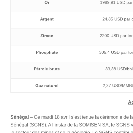
Or
1989,91 USD par
Argent
24,85 USD par 
Zircon
2200 USD par to
Phosphate
305,4 USD par to
Pétrole brute
83,88 USD/bbl
Gaz naturel
2,37 USD/MMB
A
Sénégal
– Ce mardi 18 avril s’est tenue la cérémonie de 
Sénégal (SGNS). A l’instar de la SOMISEN SA, le SGNS vient
le secteur des mines et de la géologie. Le SGNS contribue