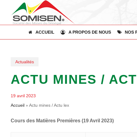
Skip
to
main
content
ACCUEIL
A PROPOS DE NOUS
NOS 
Actualités
ACTU MINES / AC
19 avril 2023
Accueil
»
Actu mines / Actu lex
Cours des Matières Premières (19 Avril 2023)