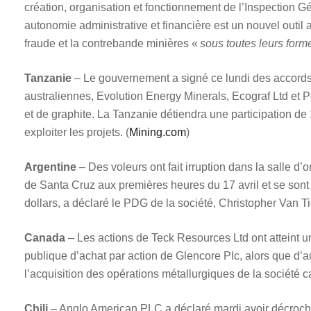
création, organisation et fonctionnement de l’Inspection 
autonomie administrative et financière est un nouvel outil a
fraude et la contrebande minières «
sous toutes leurs form
Tanzanie
– Le gouvernement a signé ce lundi des accords d
australiennes, Evolution Energy Minerals, Ecograf Ltd et P
et de graphite. La Tanzanie détiendra une participation d
exploiter les projets. (
Mining.com
)
Argentine
– Des voleurs ont fait irruption dans la salle d
de Santa Cruz aux premières heures du 17 avril et se sont
dollars, a déclaré le PDG de la société, Christopher Van
Canada
– Les actions de Teck Resources Ltd ont atteint un 
publique d’achat par action de Glencore Plc, alors que d’
l’acquisition des opérations métallurgiques de la société 
Chili
– Anglo American PLC a déclaré mardi avoir décroché 