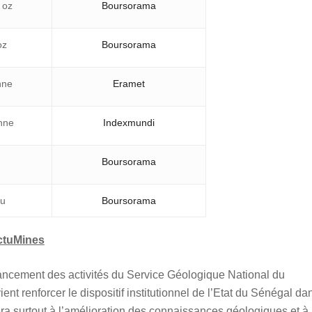
 oz
Boursorama
oz
Boursorama
nne
Eramet
nne
Indexmundi
Boursorama
tu
Boursorama
ctuMines
lancement des activités du Service Géologique National du
 renforcer le dispositif institutionnel de l’Etat du Sénégal da
ra surtout à l’amélioration des connaissances géologiques et à