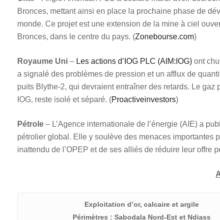
Bronces, mettant ainsi en place la prochaine phase de dé
monde. Ce projet est une extension de la mine à ciel ouvert
Bronces, dans le centre du pays. (
Zonebourse.com
)
Royaume Uni
–
Les actions d’IOG PLC (AIM:IOG)
ont chu
a signalé des problèmes de pression et un afflux de quan
puits Blythe-2, qui devraient entraîner des retards. Le gaz p
IOG, reste isolé et séparé. (
Proactiveinvestors
)
Pétrole
– L’Agence internationale de l’énergie (AIE) a publ
pétrolier global. Elle y soulève des menaces importantes
inattendu de l’OPEP et de ses alliés de réduire leur offre pé
Exploitation d’or, calcaire et argile
Périmètres : Sabodala Nord-Est et Ndiass