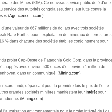
Générale des Mines (IGM). Ce nouveau service public doté d’une
u service des autorités congolaises, dans leur lutte contre la
es
». (
Agenceecofin.com
)
’une valeur de 667 millions de dollars avec trois sociétés
eak Rare Earths, pour l’exploitation de minéraux de terres rares
e 16 % dans chacune des sociétés établies conjointement pour
’or du projet Cap-Oeste de Patagonia Gold Corp, dans la provinc
 échappés avec environ 500 onces d’or, environ 1 million de
 Tienhoven, dans un communiqué. (
Mining.com
)
record lundi, dépassant pour la première fois le prix de l’offre
autres grandes sociétés minières manifestent leur
intérêt
pour
canadienne. (
Mining.com
)
l’autorisation environnementale pour le projet intégré de Los