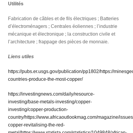
Utilités
Fabrication de câbles et de fils électriques ; Batteries
d’électroménagers ; Centrales éoliennes ; l’industrie
mécanique et électronique ; la construction civile et
l’architecture ; frappage des pièces de monnaie.
Liens utiles
https://pubs.er.usgs.gov/publication/pp1802/
https://minesge
countries-produce-the-most-copper/
https://investingnews.com/daily/resource-
investing/base-metals-investing/copper-
investing/copper-production-
country/
https://www.africaoutlookmag.com/magazine/issue
copper-revitalising-the-red-
metal/
https://www.statista.com/statistics/1049848/african-